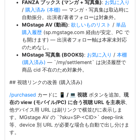
FANZA ブックス (マンガ + 写真集)
:
お気に入り
/
購入済み (本棚)
— マンガ・写真集は取込時に
自動振分。出演者/著者フォローは対象外。
MGstage AV (動画)
:
欲しいものリスト
/
単品
購入履歴
(sp.mgstage.com 経由が安定、PC で
も開けます) — 出演者フォロー軸は本家未対応
のためなし。
MGstage 写真集 (BOOKS)
:
お気に入り
/
本棚
(購入済み)
— `/my/settlement` は決済履歴で
商品 cid 不在のため対象外。
## 視聴リンクの改善 (購入済み)
/purchased
カードに
📱 / 💻 視聴
ボタンを追加。
現
在の view (モバイル/PC) に合う視聴 URL を主表示
、
他デバイス用 URL は副リンクで横並びに表示しま
す。MGstage AV の `?sku=SP-<CID>` deep-link
等、device 別 URL が必要な場合も自動で出し分けま
す。