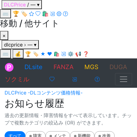
DLCPrice
/
—
▾
🏆
🏷️
🛍️
⌨
移動 / 他サイト
×
dlcprice
›
—
▾
⌨
💰
🏆
🏷️
★
❤
🛍️
⚙
📢
❓
DLsite
FANZA
MGS
DUGA
ソクミル
DLCPrice -DLコンテンツ価格情報-
お知らせ履歴
過去の更新情報・障害情報をすべて表示しています。チッ
プで複数カテゴリの絞込み (OR) ができます。
すべて
障害
メンテ
新機能
改善