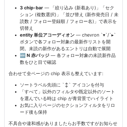
3 chip-bar
— 「絞り込み (新着あり)」「セク
ション (複数選択)」「並び替え (新作発売日 / 未
読数 / フォロー登録順 / フォロー名)」で表示を
切替え
entity 単位アコーディオン
— chevron `▾`/`▸`
ボタンで各フォロー対象の最新作リストを開
閉。未読の新作があるエントリは自動で展開
🆕 N 赤バッジ
— 各フォロー対象の未読新作品
数をひと目で確認
合わせて全ページの chip 表示も整えています:
ソートラベル先頭に `↕️` アイコンを付与
「すべて」以外のフィルタや既定以外のソート
を選んでいる時は chip が青背景でハイライト
お気に入りページのセクションフィルタをリロ
ード後も保持
不具合や違和感がありましたらお手数ですがお知らせ