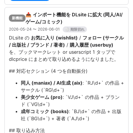
📥 インポート機能を DLsite に拡大 (同人/AI/
新機能
ゲーム/コミック)
2026-05-24 〜 2026-06-01
⚪ 期限切れ
DLsite の
お気に入り (wishlist)
/
フォロー (サークル
/ 出版社 / ブランド / 著者)
/
購入履歴 (userbuy)
を、ブックマークレット or userscript 1 タップで
dlcprice にまとめて取り込めるようになりました。
## 対応セクション (4 つを自動振分)
同人 (maniax) / AI生成 (aix)
: `RJ\d+` の作品 +
サークル (`RG\d+`)
美少女ゲーム (pro)
: `VJ\d+` の作品 + ブラン
ド (`VG\d+`)
成年コミック (books)
: `BJ\d+` の作品 + 出版
社 (`BG\d+`) + 著者 (`AJ\d+`)
## 取り込み方法