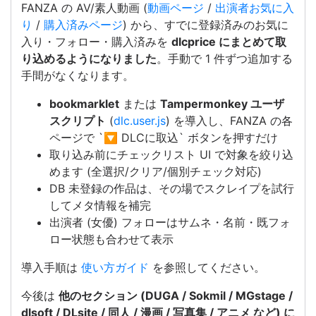
FANZA の AV/素人動画 (
動画ページ
/
出演者お気に入
り
/
購入済みページ
) から、すでに登録済みのお気に
入り・フォロー・購入済みを
dlcprice にまとめて取
り込めるようになりました
。手動で 1 件ずつ追加する
手間がなくなります。
bookmarklet
または
Tampermonkey ユーザ
スクリプト
(
dlc.user.js
) を導入し、FANZA の各
ページで `🔽 DLCに取込` ボタンを押すだけ
取り込み前にチェックリスト UI で対象を絞り込
めます (全選択/クリア/個別チェック対応)
DB 未登録の作品は、その場でスクレイプを試行
してメタ情報を補完
出演者 (女優) フォローはサムネ・名前・既フォ
ロー状態も合わせて表示
導入手順は
使い方ガイド
を参照してください。
今後は
他のセクション (DUGA / Sokmil / MGstage /
dlsoft / DLsite / 同人 / 漫画 / 写真集 / アニメ など) に