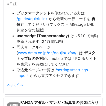
## 注
ブックマークレット
を使われている方は
/guide#quick-link
から最新の一行コードを
再
保存
してください (ブックス + MGstage URL
判定を含む新版)
userscript (Tampermonkey)
は v5.1.0 で自動
更新されます (24時間以内)
同人サークルページ
(
www.dmm.co.jp/dc/doujin/-/fan/
) は
デスク
トップ版のみ対応
。mobile では「PC 版サイト
を表示」を有効にしてください
取込元ページの一覧は
/settings#settings-
import
からも直接アクセスできます
ヘルプ →
FANZA アダルトマンガ・写真集のお気に入り
新機能