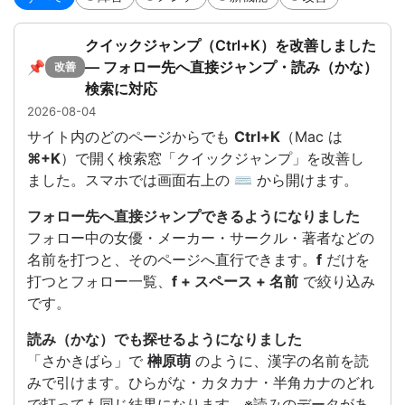
クイックジャンプ（Ctrl+K）を改善しました
📌
— フォロー先へ直接ジャンプ・読み（かな）
改善
検索に対応
2026-08-04
サイト内のどのページからでも
Ctrl+K
（Mac は
⌘+K
）で開く検索窓「クイックジャンプ」を改善し
ました。スマホでは画面右上の
⌨
から開けます。
フォロー先へ直接ジャンプできるようになりました
フォロー中の女優・メーカー・サークル・著者などの
名前を打つと、そのページへ直行できます。
f
だけを
打つとフォロー一覧、
f + スペース + 名前
で絞り込み
です。
読み（かな）でも探せるようになりました
「さかきばら」で
榊原萌
のように、漢字の名前を読
みで引けます。ひらがな・カタカナ・半角カナのどれ
で打っても同じ結果になります。※読みのデータがあ