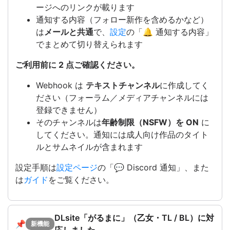
ージへのリンクが載ります
通知する内容（フォロー新作を含めるかなど）
は
メールと共通
で、
設定
の「🔔 通知する内容」
でまとめて切り替えられます
ご利用前に 2 点ご確認ください。
Webhook は
テキストチャンネル
に作成してく
ださい（フォーラム／メディアチャンネルには
登録できません）
そのチャンネルは
年齢制限（NSFW）を ON
に
してください。通知には成人向け作品のタイト
ルとサムネイルが含まれます
設定手順は
設定ページ
の「💬 Discord 通知」、また
は
ガイド
をご覧ください。
DLsite「がるまに」（乙女・TL / BL）に対
📌
新機能