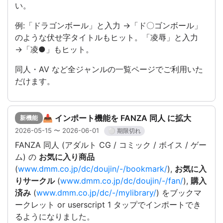
い。
例:「ドラゴンボール」と入力 →「ド〇ゴンボール」
のような伏せ字タイトルもヒット。「凌辱」と入力
→「凌●」もヒット。
同人・AV など全ジャンルの一覧ページでご利用いた
だけます。
📥 インポート機能を FANZA 同人 に拡大
新機能
2026-05-15 〜 2026-06-01
⚪ 期限切れ
FANZA 同人 (アダルト CG / コミック / ボイス / ゲー
ム) の
お気に入り商品
(
www.dmm.co.jp/dc/doujin/-/bookmark/
),
お気に入
りサークル
(
www.dmm.co.jp/dc/doujin/-/fan/
),
購入
済み
(
www.dmm.co.jp/dc/-/mylibrary/
) をブックマ
ークレット or userscript 1 タップでインポートでき
るようになりました。